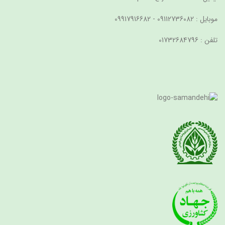
موبایل : 09112736082 - 09917916682
تلفن : 01732684796