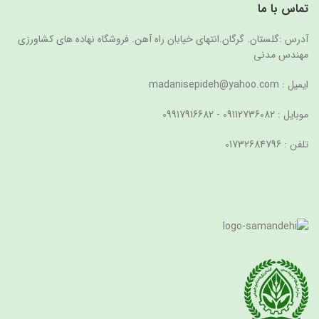
تماس با ما
آدرس :گلستان. گرگان.انتهای خیابان راه آهن. فروشگاه نهاده های کشاورزی
مهندس مدنی
ایمیل : madanisepideh@yahoo.com
موبایل : 09112736082 - 09917916682
تلفن : 01732684796