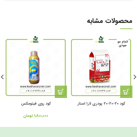
محصولات مشابه
اتمام مو
جودی
کود 20-20-20 پودری لارا استار
کود روی فیتومکس
1,800,000
تومان