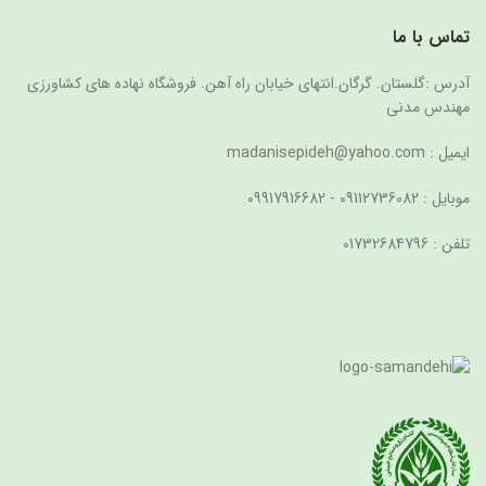
تماس با ما
آدرس :گلستان. گرگان.انتهای خیابان راه آهن. فروشگاه نهاده های کشاورزی
مهندس مدنی
ایمیل : madanisepideh@yahoo.com
موبایل : 09112736082 - 09917916682
تلفن : 01732684796